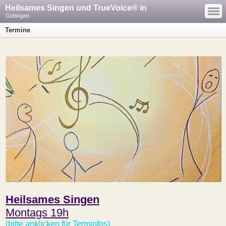
—
Heilsames Singen und TrueVoice® in
—
—
Göttingen
Termine
Heilsames Singen
Montags 19h
(bitte anklicken für Terminfos)